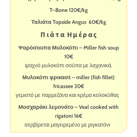
T
–
Bone
120€/
kg
Ταλιάτα
Topside
Angus
60
€
/kg
Π ι ά τ
α Η μ έ ρ α ς
Ψαρόσουπα Μυλοκόπι –
Miller
fish
soup
10€
ψαχνό μυλοκόπι σούπα με λαχανικά.
Μυλοκόπι φρικασέ – miller (
fish
fillet
)
fricassee 20€
γεμιστό με παρμεζάνα και κρέμα κολοκύθας
Μοσχαράκι λεμονάτο –
Veal cooked with
rigatoni 16€
σερβίρεται μαγειρεμένο με ριγκατόνι