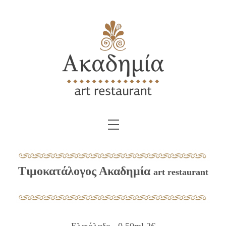
Skip
to
content
Menu
Τιμοκατάλογος Ακαδημία
art
restaurant
Ελαιόλαδο.. 0,50
ml
2€