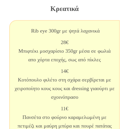
Κρεατικά
Rib eye 300gr με ψητά λαχανικά
28€
Μπιφτέκι μοσχαρίσιο 350gr μέσα σε φωλιά
απο χόρτα εποχής, σως από πίκλες
14€
Κοτόπουλο φιλέτο στη σχάρα σερβίρεται με
χειροποίητο κους κους και dressing γιαούρτι με
σχοινόπρασο
11€
Πανσέτα στο φούρνο καραμελωμένη με
πετιμέζι και μαύρη μπύρα και πουρέ πατάτας