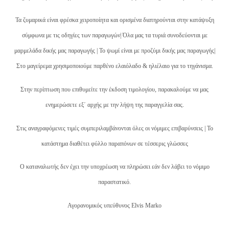
Τα ζυμαρικά είναι φρέσκα χειροποίητα και ορισμένα διατηρούνται στην κατάψυξη
σύμφωνα με τις οδηγίες των παραγωγών| Όλα μας τα τυριά συνοδεύονται με
μαρμελάδα δικής μας παραγωγής | Το ψωμί είναι με προζύμι δικής μας παραγωγής|
Στο μαγείρεμα χρησιμοποιούμε παρθένο ελαιόλαδο & ηλιέλαιο για το τηγάνισμα.
Στην περίπτωση που επιθυμείτε την έκδοση τιμολογίου, παρακαλούμε να μας
ενημερώσετε εξ΄ αρχής με την λήψη της παραγγελία σας.
Στις αναγραφόμενες τιμές συμπεριλαμβάνονται όλες οι νόμιμες επιβαρύνσεις | Το
κατάστημα διαθέτει φύλλο παραπόνων σε τέσσερις γλώσσες
Ο καταναλωτής δεν έχει την υποχρέωση να πληρώσει εάν δεν λάβει το νόμιμο
παραστατικό.
Αγορανομικός υπεύθυνος Elvis
Marko